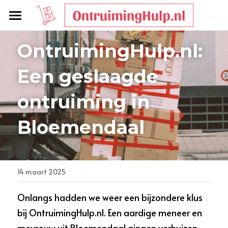
Diensten
OntruimingHulp.nl: 
Veelgestelde Vragen
Een geslaagde 
Tarieven
ontruiming in 
Contact
Bloemendaal
Bel Ons
14 maart 2025
Onlangs hadden we weer een bijzondere klus 
bij OntruimingHulp.nl. Een aardige meneer en 
mevrouw uit Bloemendaal gingen verhuizen 